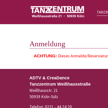
TANZ
Zum Hauptinhalt springen
Anmeldung
Dieses Anmelde/Reservierung
ACHTUNG:
ADTV & CreaDance
Tanzzentrum Weißhausstraße
Weißhausstr. 21
50939 Köln-Sülz
Telefon: 0221 - 44 24 20