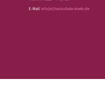
E-Mail:
info(at)tanzschule-koeln.de