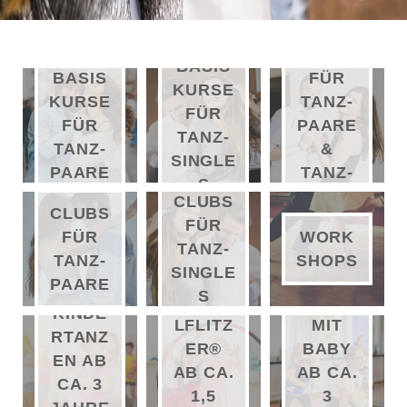
CRASH
KURSE
BASIS
BASIS
FÜR
KURSE
KURSE
TANZ-
FÜR
FÜR
PAARE
TANZ-
TANZ-
&
SINGLE
PAARE
TANZ-
S
SINGLE
CLUBS
CLUBS
S
FÜR
WORK
FÜR
TANZ-
SHOPS
TANZ-
SINGLE
PAARE
S
WINDE
SPORT
KINDE
LFLITZ
MIT
RTANZ
ER®
BABY
EN AB
AB CA.
AB CA.
CA. 3
1,5
3
HIP