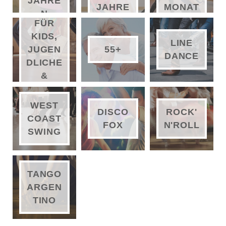
JAHRE
JAHRE
MONAT
HOP
N
N
EN
FÜR
KIDS,
LINE
55+
JUGEN
DANCE
DLICHE
&
ERWAC
HSENE
WEST
DISCO
ROCK'
COAST
FOX
N'ROLL
SWING
TANGO
ARGEN
TINO