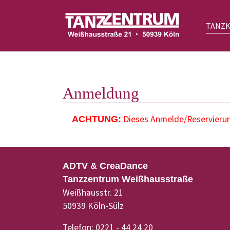
TANZ
Zum Hauptinhalt springen
Anmeldung
Dieses Anmelde/Reservierung
ACHTUNG:
ADTV & CreaDance
Tanzzentrum Weißhausstraße
Weißhausstr. 21
50939 Köln-Sülz
Telefon: 0221 - 44 24 20