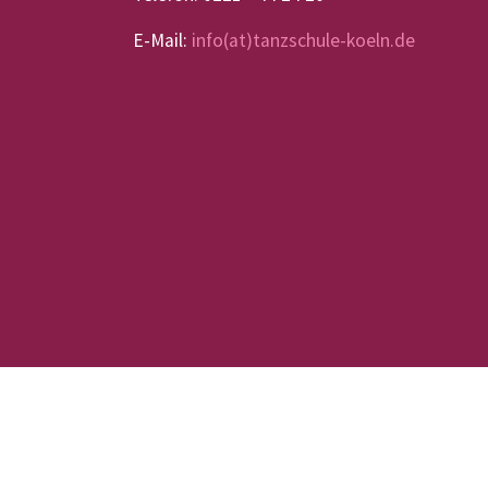
E-Mail:
info(at)tanzschule-koeln.de