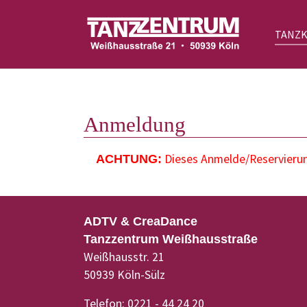
TANZ
Zum Hauptinhalt springen
Anmeldung
Dieses Anmelde/Reservierung
ACHTUNG:
ADTV & CreaDance
Tanzzentrum Weißhausstraße
Weißhausstr. 21
50939 Köln-Sülz
Telefon: 0221 - 44 24 20