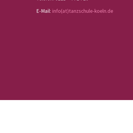
E-Mail:
info(at)tanzschule-koeln.de