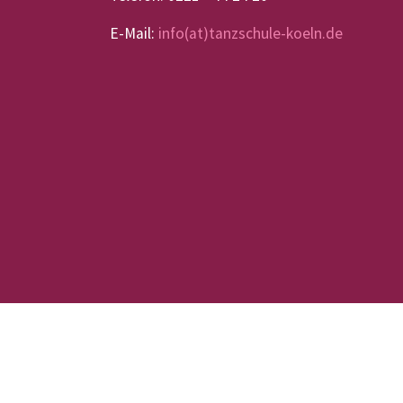
E-Mail:
info(at)tanzschule-koeln.de