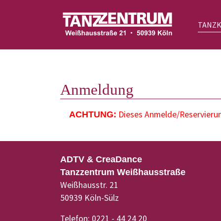
TANZ
Zum Hauptinhalt springen
Anmeldung
Dieses Anmelde/Reservierung
ACHTUNG:
ADTV & CreaDance
Tanzzentrum Weißhausstraße
Weißhausstr. 21
50939 Köln-Sülz
Telefon: 0221 - 44 24 20