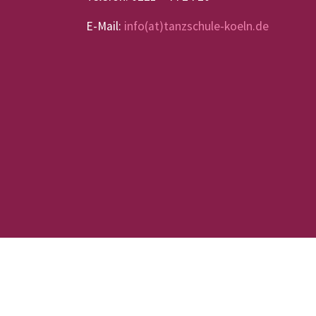
E-Mail:
info(at)tanzschule-koeln.de