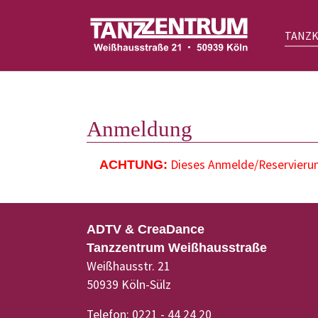
TANZ
Zum Hauptinhalt springen
Anmeldung
Dieses Anmelde/Reservierung
ACHTUNG:
ADTV & CreaDance
Tanzzentrum Weißhausstraße
Weißhausstr. 21
50939 Köln-Sülz
Telefon: 0221 - 44 24 20