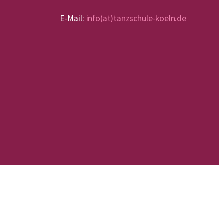
E-Mail:
info(at)tanzschule-koeln.de