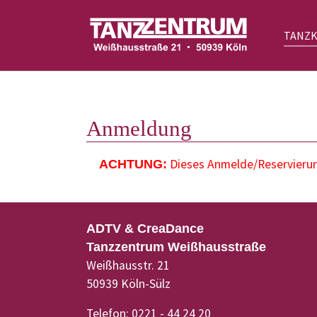
TANZ
Zum Hauptinhalt springen
Anmeldung
Dieses Anmelde/Reservierung
ACHTUNG:
ADTV & CreaDance
Tanzzentrum Weißhausstraße
Weißhausstr. 21
50939 Köln-Sülz
Telefon: 0221 - 44 24 20