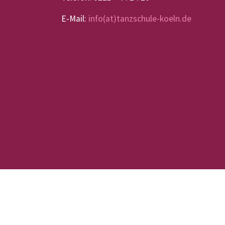
E-Mail:
info(at)tanzschule-koeln.de