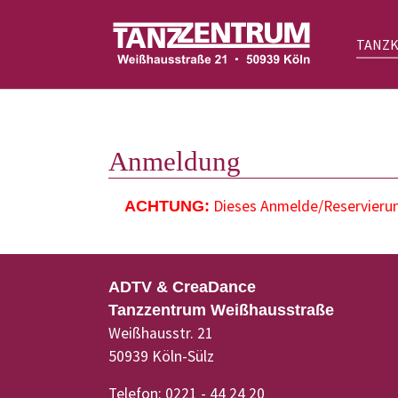
TANZ
Zum Hauptinhalt springen
Anmeldung
Dieses Anmelde/Reservierung
ACHTUNG:
ADTV & CreaDance
Tanzzentrum Weißhausstraße
Weißhausstr. 21
50939 Köln-Sülz
Telefon: 0221 - 44 24 20