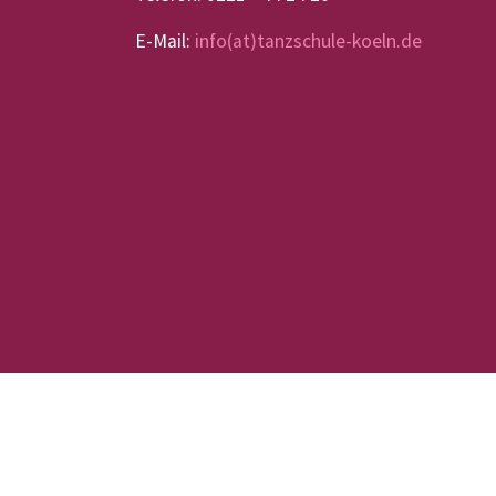
E-Mail:
info(at)tanzschule-koeln.de