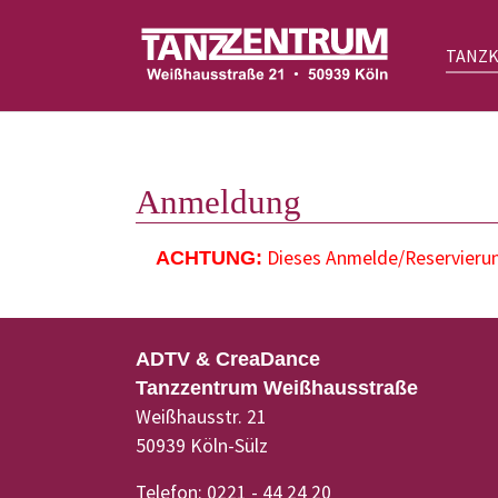
TANZ
Zum Hauptinhalt springen
Anmeldung
Dieses Anmelde/Reservierung
ACHTUNG:
ADTV & CreaDance
Tanzzentrum Weißhausstraße
Weißhausstr. 21
50939 Köln-Sülz
Telefon: 0221 - 44 24 20