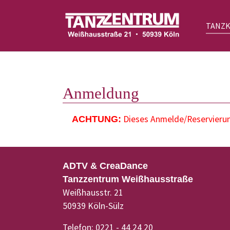
TANZ
Zum Hauptinhalt springen
Anmeldung
Dieses Anmelde/Reservierung
ACHTUNG:
ADTV & CreaDance
Tanzzentrum Weißhausstraße
Weißhausstr. 21
50939 Köln-Sülz
Telefon: 0221 - 44 24 20