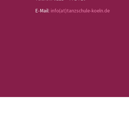
E-Mail:
info(at)tanzschule-koeln.de