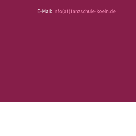
E-Mail:
info(at)tanzschule-koeln.de