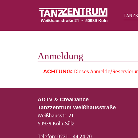
TANZ
Zum Hauptinhalt springen
Anmeldung
Dieses Anmelde/Reservierung
ACHTUNG:
ADTV & CreaDance
Tanzzentrum Weißhausstraße
Weißhausstr. 21
50939 Köln-Sülz
Telefon: 0221 - 44 24 20