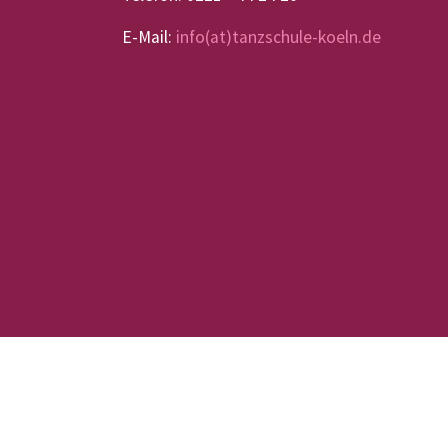
E-Mail:
info(at)tanzschule-koeln.de