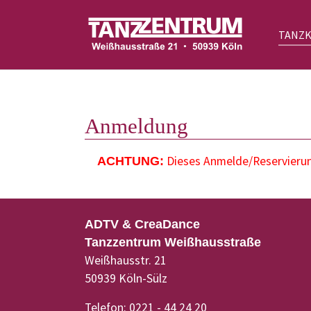
TANZ
Zum Hauptinhalt springen
Anmeldung
Dieses Anmelde/Reservierung
ACHTUNG:
ADTV & CreaDance
Tanzzentrum Weißhausstraße
Weißhausstr. 21
50939 Köln-Sülz
Telefon: 0221 - 44 24 20