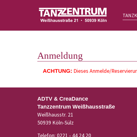
TANZ
Zum Hauptinhalt springen
Anmeldung
Dieses Anmelde/Reservierung
ACHTUNG:
ADTV & CreaDance
Tanzzentrum Weißhausstraße
Weißhausstr. 21
50939 Köln-Sülz
Telefon: 0221 - 44 24 20