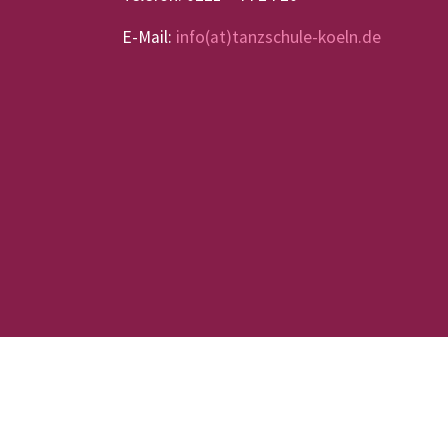
E-Mail:
info(at)tanzschule-koeln.de