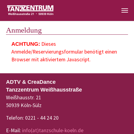
Zum Hauptinhalt springen
Anmeldung
Dieses
ACHTUNG:
Anmelde/Reservierungsformular benötigt einen
Browser mit aktiviertem Javascript.
ADTV & CreaDance
Tanzzentrum Weißhausstraße
Weißhausstr. 21
50939 Köln-Sülz
Telefon: 0221 - 44 24 20
E-Mail:
info(at)tanzschule-koeln.de