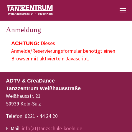
Zum Hauptinhalt springen
Anmeldung
Dieses
ACHTUNG:
Anmelde/Reservierungsformular benötigt einen
Browser mit aktiviertem Javascript.
ADTV & CreaDance
Tanzzentrum Weißhausstraße
Weißhausstr. 21
50939 Köln-Sülz
Telefon: 0221 - 44 24 20
E-Mail:
info(at)tanzschule-koeln.de