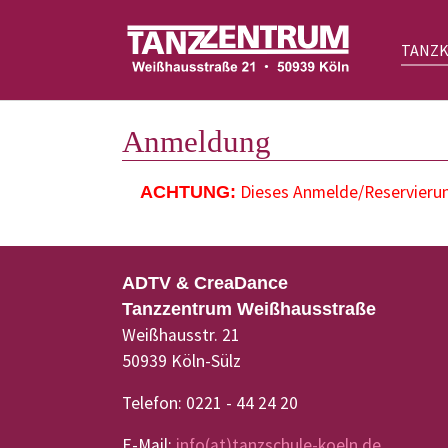
TANZ
Zum Hauptinhalt springen
Anmeldung
Dieses Anmelde/Reservierung
ACHTUNG:
ADTV & CreaDance
Tanzzentrum Weißhausstraße
Weißhausstr. 21
50939 Köln-Sülz
Telefon: 0221 - 44 24 20
E-Mail:
info(at)tanzschule-koeln.de