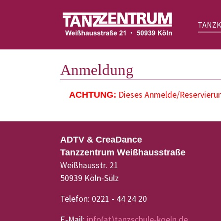
TANZ
Zum Hauptinhalt springen
Anmeldung
Dieses Anmelde/Reservierung
ACHTUNG:
ADTV & CreaDance
Tanzzentrum Weißhausstraße
Weißhausstr. 21
50939 Köln-Sülz
Telefon: 0221 - 44 24 20
E-Mail:
info(at)tanzschule-koeln.de