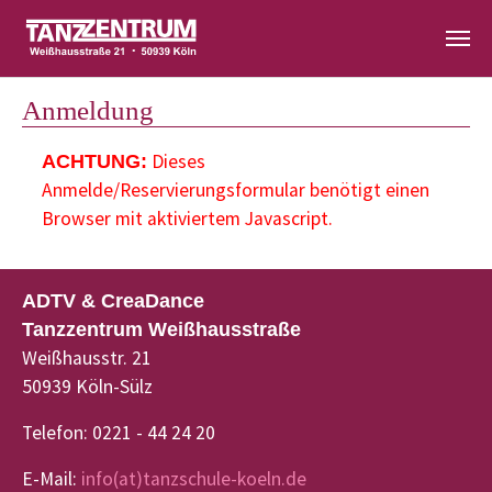
Zum Hauptinhalt springen
Anmeldung
Dieses
ACHTUNG:
Anmelde/Reservierungsformular benötigt einen
Browser mit aktiviertem Javascript.
ADTV & CreaDance
Tanzzentrum Weißhausstraße
Weißhausstr. 21
50939 Köln-Sülz
Telefon: 0221 - 44 24 20
E-Mail:
info(at)tanzschule-koeln.de