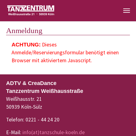
Zum Hauptinhalt springen
Anmeldung
Dieses
ACHTUNG:
Anmelde/Reservierungsformular benötigt einen
Browser mit aktiviertem Javascript.
ADTV & CreaDance
Tanzzentrum Weißhausstraße
Weißhausstr. 21
50939 Köln-Sülz
Telefon: 0221 - 44 24 20
E-Mail:
info(at)tanzschule-koeln.de