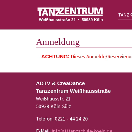
TANZ
Zum Hauptinhalt springen
Anmeldung
Dieses Anmelde/Reservierung
ACHTUNG:
ADTV & CreaDance
Tanzzentrum Weißhausstraße
Weißhausstr. 21
50939 Köln-Sülz
Telefon: 0221 - 44 24 20
E-Mail:
info(at)tanzschule-koeln.de