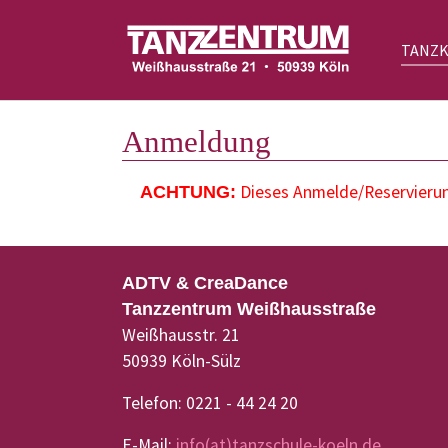
TANZ
Zum Hauptinhalt springen
Anmeldung
Dieses Anmelde/Reservierung
ACHTUNG:
ADTV & CreaDance
Tanzzentrum Weißhausstraße
Weißhausstr. 21
50939 Köln-Sülz
Telefon: 0221 - 44 24 20
E-Mail:
info(at)tanzschule-koeln.de